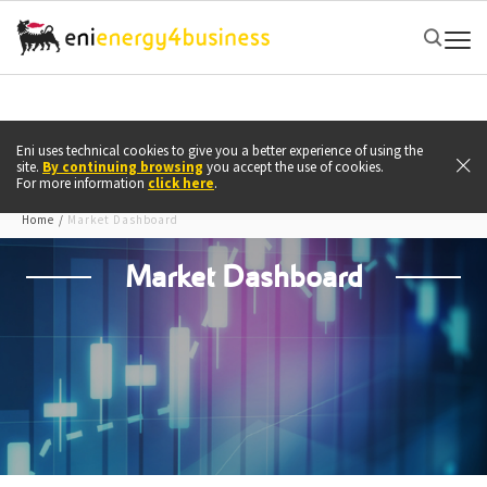
Search
Eni uses technical cookies to give you a better experience of using the
site.
By continuing browsing
you accept the use of cookies.
For more information
click here
.
Home
Market Dashboard
Market Dashboard